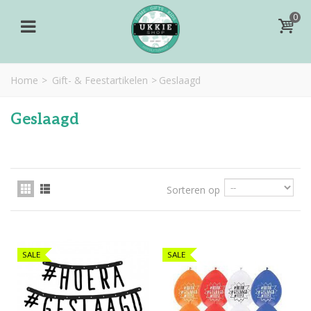
0
Home
>
Gift- & Feestartikelen
>
Geslaagd
Geslaagd
Sorteren op
SALE
SALE