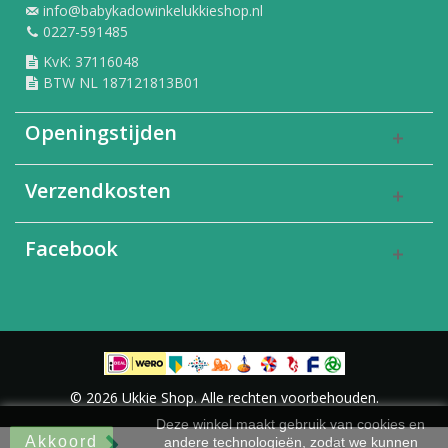
info@babykadowinkelukkieshop.nl
0227-591485
KvK: 37116048
BTW NL 187121813B01
Openingstijden
Verzendkosten
Facebook
© 2026 Ukkie Shop. Alle rechten voorbehouden.
Deze winkel maakt gebruik van cookies en
Akkoord
andere technologieën, zodat we kunnen