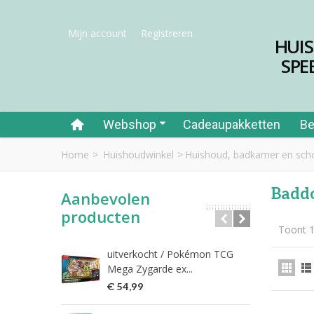
Mijn account
Registreren
HUI
SPE
Webshop
Cadeaupakketten
Be
Home
>
Huishoudwinkel
>
Huishoud, badkamer en sc
Baddo
Aanbevolen
producten
Toont 1
uitverkocht / Pokémon TCG
Riet
Mega Zygarde ex...
€ 1
€ 54,99
fish