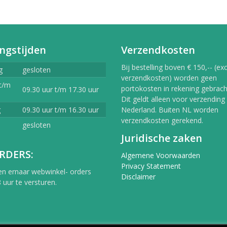
ngstijden
Verzendkosten
Bij bestelling boven € 150,-- (exc
g
gesloten
verzendkosten) worden geen
t/m
portokosten in rekening gebracht
09.30 uur t/m 17.30 uur
Dit geldt alleen voor verzending
g
09.30 uur t/m 16.30 uur
Nederland. Buiten NL worden
verzendkosten gerekend.
gesloten
Juridische zaken
RDERS:
Algemene Voorwaarden
Privacy Statement
en ernaar webwinkel- orders
Disclaimer
 uur te versturen.