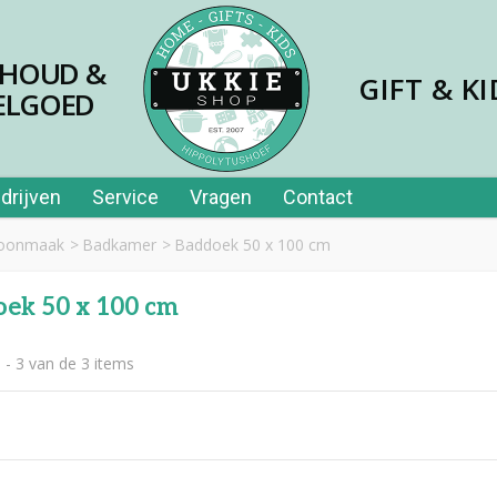
SHOUD &
GIFT & KI
ELGOED
drijven
Service
Vragen
Contact
hoonmaak
>
Badkamer
>
Baddoek 50 x 100 cm
ek 50 x 100 cm
 - 3 van de 3 items
jes papier 40st in tube
,99
er price leerplezier piano