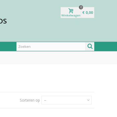
0
€ 0,00
Winkelwagen
DS
Sorteren op
--