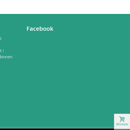
Facebook
l.
 !
 binnen
Winkelw