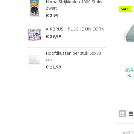
Hama Strijkkralen 1000 Stuks
ned
Zwart
SALE
€ 2
€ 2,99
HG 
AIRBRUSH PLUCHE UNICORN
verw
€ 29,99
€ 9
Hoofdkussen per stuk 60x70
HG 
cm
verw
€ 11,99
€ 7
BYR
Ba
Toont 1