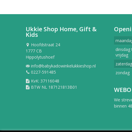
Ukkie Shop Home, Gift &
Openi
Kids
maanda
Hoofdstraat 24
dinsdag 
1777 CB
vrijdag
Hippolytushoef
zaterda
info@babykadowinkelukkieshop.nl
0227-591485
zondag
KvK: 37116048
BTW NL 187121813B01
WEBO
We strev
binnen 48