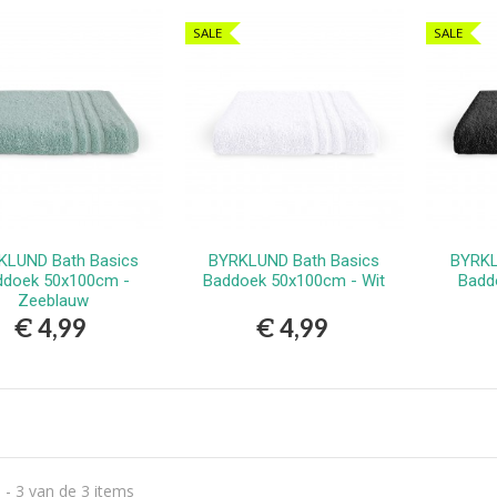
erlands
SALE
SALE
9,99
vlekkenspray extra sterk/
ijdert meest...
,99
Vlekkenspray / voor vlek
ijdering en...
,99
KLUND Bath Basics
BYRKLUND Bath Basics
BYRKL
Bestellen
Bestellen
ddoek 50x100cm -
Baddoek 50x100cm - Wit
Badd
Zeeblauw
€ 4,99
€ 4,99
 - 3 van de 3 items