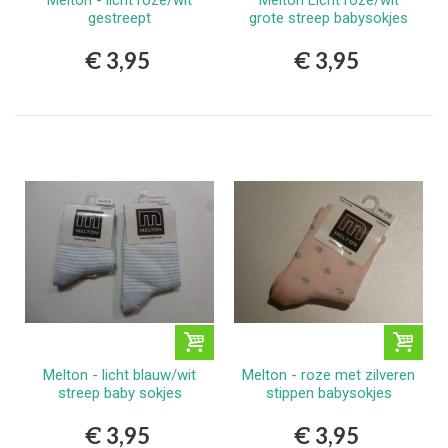
Melton - licht roze/wit
Melton Licht roze/wit
gestreept
grote streep babysokjes
€ 3,95
€ 3,95
Melton - licht blauw/wit
Melton - roze met zilveren
streep baby sokjes
stippen babysokjes
€ 3,95
€ 3,95