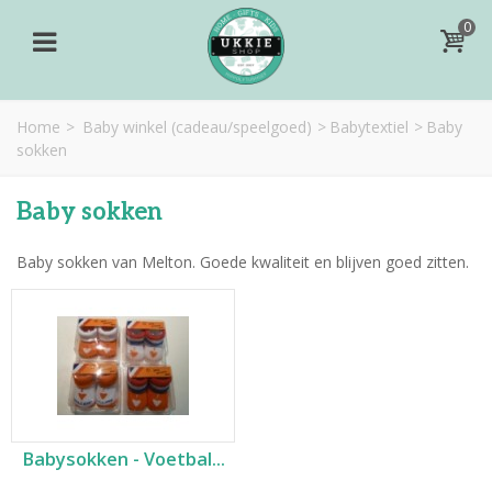
0
Home
>
Baby winkel (cadeau/speelgoed)
>
Babytextiel
>
Baby
sokken
Baby sokken
Baby sokken van Melton. Goede kwaliteit en blijven goed zitten.
Babysokken - Voetbal...