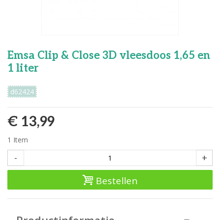
Emsa Clip & Close 3D vleesdoos 1,65 en
1 liter
d62424
€ 13,99
1
Item
-
+
Bestellen