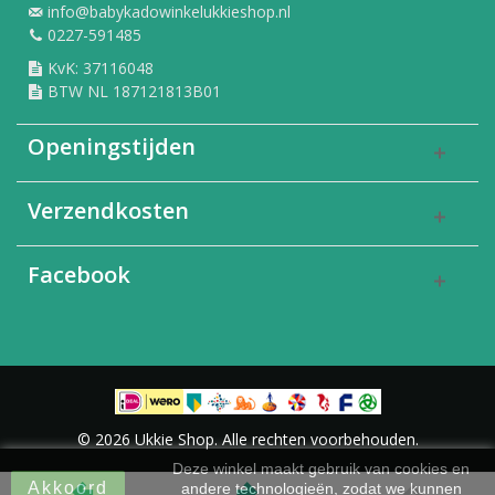
info@babykadowinkelukkieshop.nl
0227-591485
KvK: 37116048
BTW NL 187121813B01
Openingstijden
Verzendkosten
Facebook
© 2026 Ukkie Shop. Alle rechten voorbehouden.
Deze winkel maakt gebruik van cookies en
Akkoord
andere technologieën, zodat we kunnen