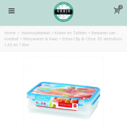
0
Home
>
Huishoudwinkel
>
Koken en Tafelen
>
Bewaren van
voedsel
>
Vleeswaren & kaas
>
Emsa Clip & Close 3D vleesdoos
1,65 en 1 liter