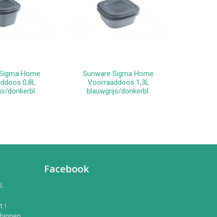
 Sigma Home
Sunware Sigma Home
Sunwa
winkelwagen
In winkelwagen
ddoos 0,8L
Voorraaddoos 1,3L
Voor
js/donkerbl.
blauwgrijs/donkerbl.
licht
Facebook
l.
 !
 binnen