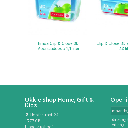
Emsa Clip & Close 3D
Clip & Close 3D
In winkelwagen
In win
Voorraaddoos 1,1 liter
2,3 li
Ukkie Shop Home, Gift &
Openi
Kids
maanda
Hoofdstraat 24
dinsdag 
1777 CB
vrijdag
Hippolytushoef