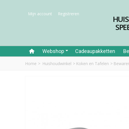
Mijn account
Registreren
HUI
SPE
Webshop
Cadeaupakketten
Be
Home
>
Huishoudwinkel
>
Koken en Tafelen
>
Bewaren