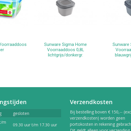
 Voorraaddoos
Sunware Sigma Home
Sunware
kelwagen
In winkelwagen
In 
ter
Voorraaddoos 0,8L
Voorraa
lichtgrijs/donkergr.
blauwgri
ngstijden
Verzendkosten
Bij bestelling boven € 150,-- (exc
g
gesloten
verzendkosten) worden geen
t/m
portokosten in rekening gebracht
09.30 uur t/m 17.30 uur
Dit geldt alleen voor verzending