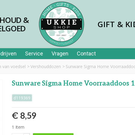
SHOUD &
GIFT & KI
ELGOED
drijven
Service
Vragen
Contact
 van voedsel
>
Vershouddozen
>
Sunware Sigma Home Voorraaddoos 1
Sunware Sigma Home Voorraaddoos 1,3
d119369
€ 8,59
1
Item