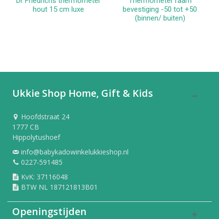
Dr Friedrichs thermometer
Thermometer raam
hout 15 cm luxe
bevestiging -50 tot +50
(binnen/ buiten)
Ukkie Shop Home, Gift & Kids
Hoofdstraat 24
1777 CB
Hippolytushoef
info@babykadowinkelukkieshop.nl
0227-591485
KvK: 37116048
BTW NL 187121813B01
Openingstijden