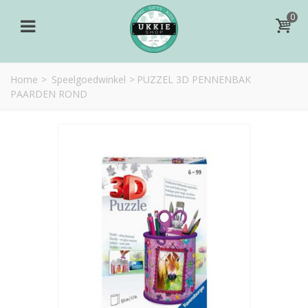
0
Home
>
Speelgoedwinkel
>
PUZZEL 3D PENNENBAK
PAARDEN ROND