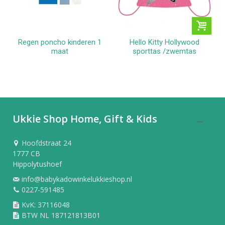
Regen poncho kinderen 1
Hello Kitty Hollywood
maat
sporttas /zwemtas
Ukkie Shop Home, Gift & Kids
Hoofdstraat 24
1777 CB
Hippolytushoef
info@babykadowinkelukkieshop.nl
0227-591485
KvK: 37116048
BTW NL 187121813B01