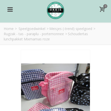
0
Home
>
Speelgoedwinkel
>
Meisjes (-trend) speelgoed
>
Rugzak - tas - paraplu - portemonnee
>
Schoudertas
lunchpakket Mixmamas roze