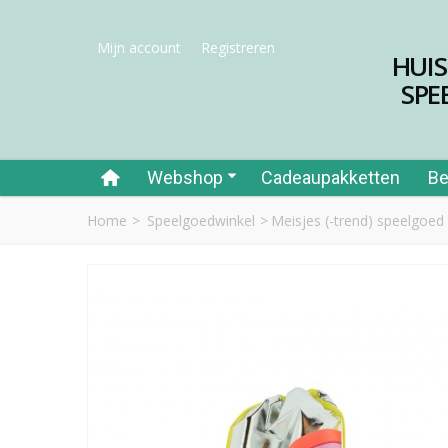
Mijn account
Registreren
HUI
SPE
Webshop
Cadeaupakketten
Be
Home
>
Speelgoedwinkel
>
Meisjes (-trend) speelgoed