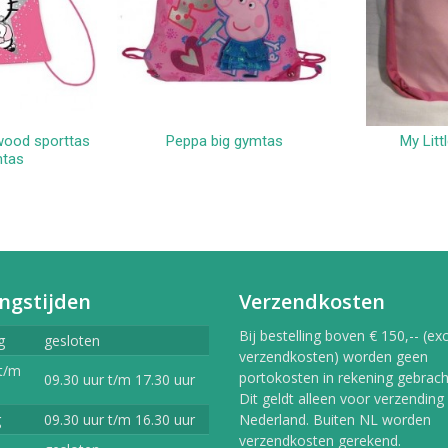
ywood sporttas
Peppa big gymtas
My Litt
kelwagen
In winkelwagen
In 
tas
ngstijden
Verzendkosten
Bij bestelling boven € 150,-- (exc
g
gesloten
verzendkosten) worden geen
t/m
portokosten in rekening gebracht
09.30 uur t/m 17.30 uur
Dit geldt alleen voor verzending
g
09.30 uur t/m 16.30 uur
Nederland. Buiten NL worden
verzendkosten gerekend.