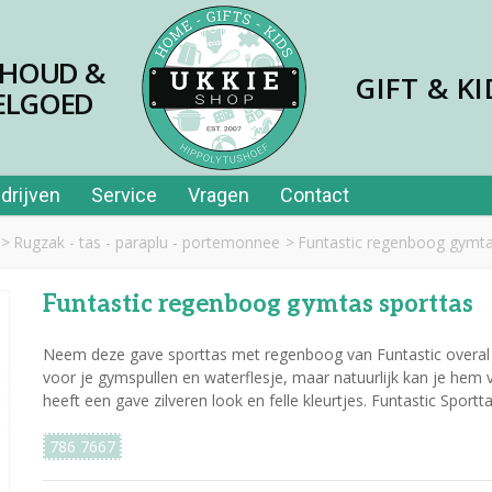
SHOUD &
GIFT & KI
ELGOED
drijven
Service
Vragen
Contact
>
Rugzak - tas - paraplu - portemonnee
>
Funtastic regenboog gymta
Funtastic regenboog gymtas sporttas
Neem deze gave sporttas met regenboog van Funtastic overal 
voor je gymspullen en waterflesje, maar natuurlijk kan je hem v
heeft een gave zilveren look en felle kleurtjes. Funtastic Sport
786 7667