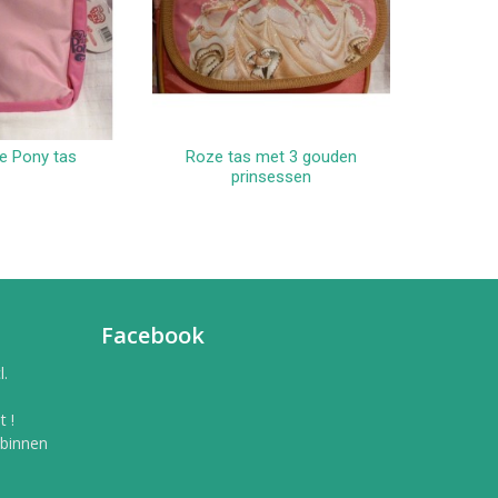
le Pony tas
Roze tas met 3 gouden
Schoud
winkelwagen
In winkelwagen
prinsessen
Facebook
l.
 !
 binnen