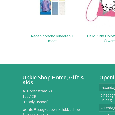
Regen poncho kinderen 1
Hello Kitty Holl
In win
maat
/zwem
Ukkie Shop Home, Gift &
Openi
Kids
maanda
Hoofdstraat 24
dinsdag 
1777 CB
vrijdag
Hippolytushoef
zaterda
info@babykadowinkelukkieshop.nl
0227-591485