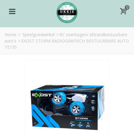
0
Home
>
Speelgoedwinkel
>
RC voertuigen/ afstandbestuurbare
auto's
>
EXOST STORM RADIOGRAFISCH BESTUURBARE AUTO
TE135