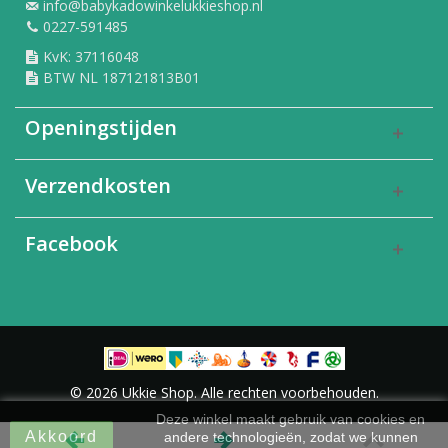
info@babykadowinkelukkieshop.nl
0227-591485
KvK: 37116048
BTW NL 187121813B01
Openingstijden
Verzendkosten
Facebook
© 2026 Ukkie Shop. Alle rechten voorbehouden.
Deze winkel maakt gebruik van cookies en
Akkoord
andere technologieën, zodat we kunnen