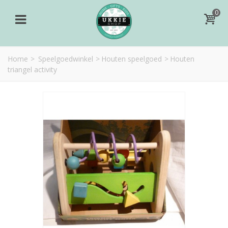
0
Home
>
Speelgoedwinkel
>
Houten speelgoed
>
Houten
triangel activity