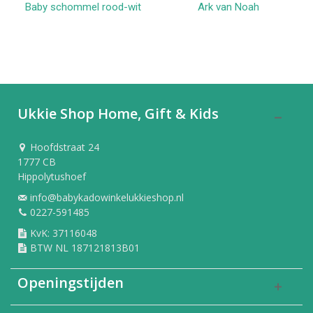
Baby schommel rood-wit
Ark van Noah
Ukkie Shop Home, Gift & Kids
Hoofdstraat 24
1777 CB
Hippolytushoef
info@babykadowinkelukkieshop.nl
0227-591485
KvK: 37116048
BTW NL 187121813B01
Openingstijden