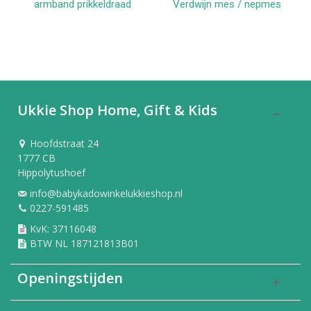
armband prikkeldraad
Verdwijn mes / nepmes
Ukkie Shop Home, Gift & Kids
Hoofdstraat 24
1777 CB
Hippolytushoef
info@babykadowinkelukkieshop.nl
0227-591485
KvK: 37116048
BTW NL 187121813B01
Openingstijden