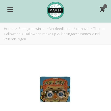
0
Home
>
Speelgoedwinkel
>
Verkleedkleren / carnaval
>
Thema
Halloween
>
Halloween make up & kledingaccessoires
>
Bril
vallende ogen