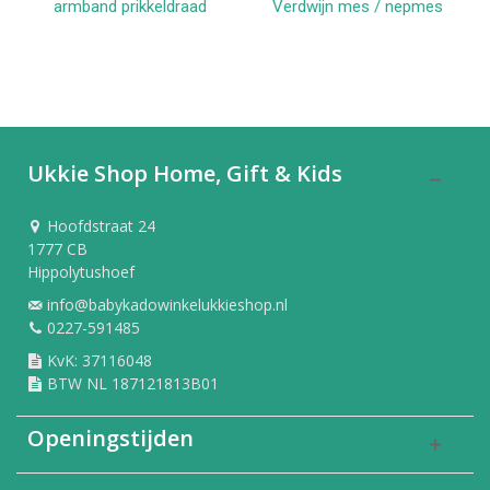
armband prikkeldraad
Verdwijn mes / nepmes
Ukkie Shop Home, Gift & Kids
Hoofdstraat 24
1777 CB
Hippolytushoef
info@babykadowinkelukkieshop.nl
0227-591485
KvK: 37116048
BTW NL 187121813B01
Openingstijden