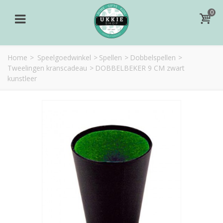
0
Home
>
Speelgoedwinkel
>
Spellen
>
Dobbelspellen
>
Tweelingen kranscadeau
>
DOBBELBEKER 9 CM zwart
kunstleer