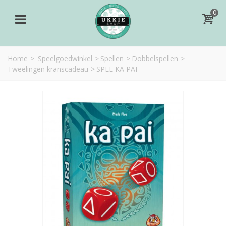
0
Home
>
Speelgoedwinkel
>
Spellen
>
Dobbelspellen
>
Tweelingen kranscadeau
>
SPEL KA PAI