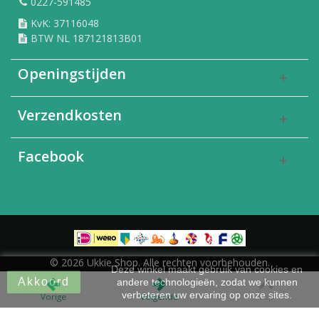
0227-591485
KvK: 37116048
BTW NL 187121813B01
Openingstijden
Verzendkosten
Facebook
© 2026 Ukkie Shop. Alle rechten voorbehouden.
Deze winkel maakt gebruik van cookies en
Akkoord
andere technologieën, zodat we kunnen
verbeteren uw ervaring op onze sites.
Vorige
Volgende
Top