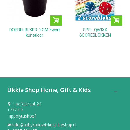
DOBBELBEKER 9 CM zwart
SPEL QWIXX
kunstleer
SCOREBLOKKEN
Ukkie Shop Home, Gift & Kids
Hoofdstraat 24
1777 CB
Hippolytushoef
info@babykadowinkelukkieshop.nl