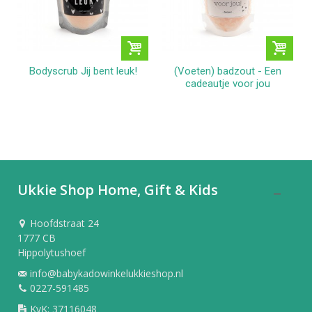
Bodyscrub Jij bent leuk!
(Voeten) badzout - Een
cadeautje voor jou
Ukkie Shop Home, Gift & Kids
Hoofdstraat 24
1777 CB
Hippolytushoef
info@babykadowinkelukkieshop.nl
0227-591485
KvK: 37116048