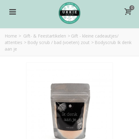
0
Home
>
Gift- & Feestartikelen
>
Gift - kleine cadeautjes/
attenties
>
Body scrub / bad (voeten) zout
>
Bodyscrub Ik denk
aan je