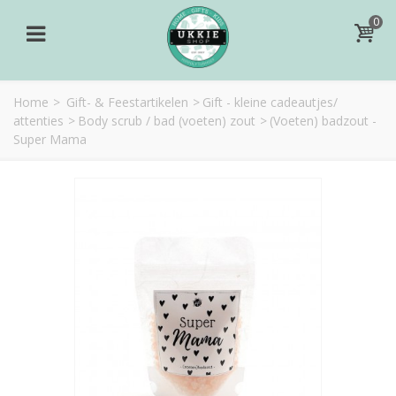
0
Home
>
Gift- & Feestartikelen
>
Gift - kleine cadeautjes/
attenties
>
Body scrub / bad (voeten) zout
>
(Voeten) badzout -
Super Mama