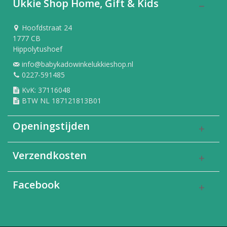
Ukkie Shop Home, Gift & Kids
Hoofdstraat 24
1777 CB
Hippolytushoef
info@babykadowinkelukkieshop.nl
0227-591485
KvK: 37116048
BTW NL 187121813B01
Openingstijden
Verzendkosten
Facebook