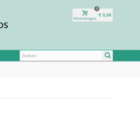
0
€ 0,00
Winkelwagen
DS