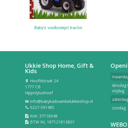
Baby's voelboekje| tractor
In winkelwagen
Ukkie Shop Home, Gift &
Openi
Kids
maanda
Hoofdstraat 24
dinsdag 
1777 CB
vrijdag
Hippolytushoef
zaterda
info@babykadowinkelukkieshop.nl
0227-591485
zondag
KvK: 37116048
BTW NL 187121813B01
WEBO