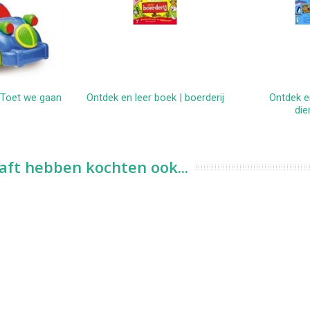
 Toet we gaan
Ontdek en leer boek | boerderij
Ontdek e
kelwagen
In winkelwagen
In 
die
aft hebben kochten ook...