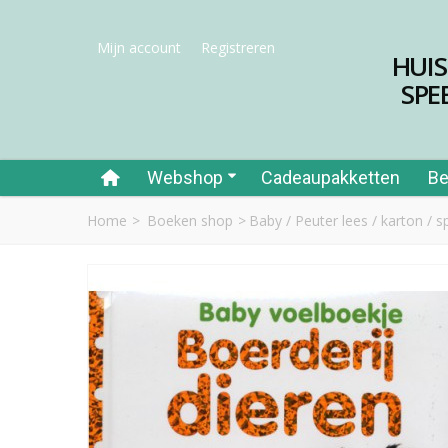
Mijn account
Registreren
HUI
SPE
Webshop
Cadeaupakketten
Be
Home
>
Boeken shop
>
Baby / Peuter lees / karton / 