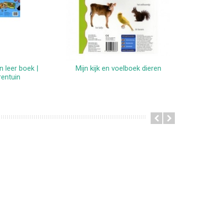
n leer boek |
Mijn kijk en voelboek dieren
Sophie 
winkelwagen
rentuin