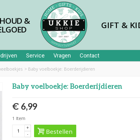
SHOUD &
GIFT & KI
ELGOED
drijven
Service
Vragen
Contact
speelboekjes
>
Baby voelboekje: Boerderijdieren
Baby voelboekje: Boerderijdieren
€ 6,99
1
Item
+
Bestellen
-