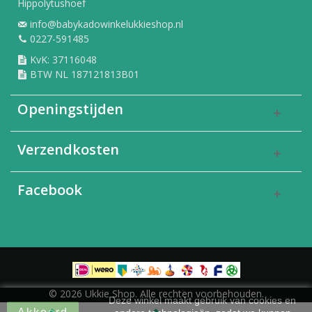
Hippolytushoef
info@babykadowinkelukkieshop.nl
0227-591485
KvK: 37116048
BTW NL 187121813B01
Openingstijden
Verzendkosten
Facebook
© 2026 Ukkie Shop. Alle rechten voorbehouden.
Deze winkel maakt gebruik van cookies en