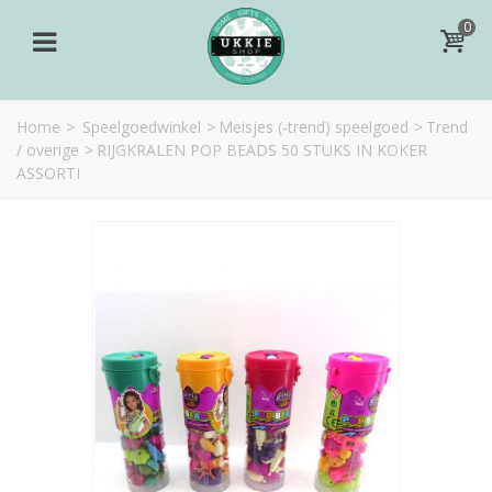
0
Home
>
Speelgoedwinkel
>
Meisjes (-trend) speelgoed
>
Trend
/ overige
>
RIJGKRALEN POP BEADS 50 STUKS IN KOKER
ASSORTI