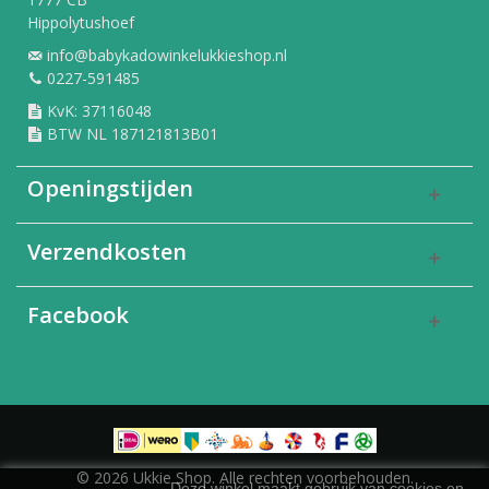
Hippolytushoef
info@babykadowinkelukkieshop.nl
0227-591485
KvK: 37116048
BTW NL 187121813B01
Openingstijden
Verzendkosten
Facebook
© 2026 Ukkie Shop. Alle rechten voorbehouden.
Deze winkel maakt gebruik van cookies en