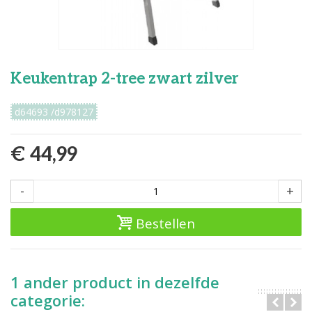
Keukentrap 2-tree zwart zilver
d64693 /d978127
€ 44,99
-
+
Bestellen
1 ander product in dezelfde
categorie: