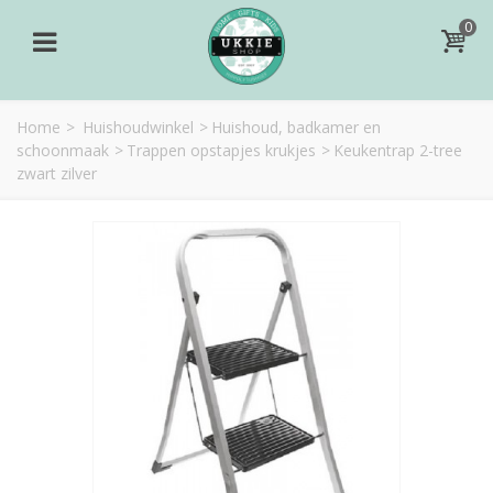
0
Home
>
Huishoudwinkel
>
Huishoud, badkamer en
schoonmaak
>
Trappen opstapjes krukjes
>
Keukentrap 2-tree
zwart zilver