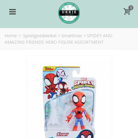
0
Home
>
Speelgoedwinkel
>
Smartmax
>
SPIDEY AND
AMAZING FRIENDS HERO FIGURE ASSORTMENT