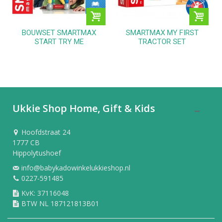
BOUWSET SMARTMAX
SMARTMAX MY FIRST
START TRY ME
TRACTOR SET
Ukkie Shop Home, Gift & Kids
Hoofdstraat 24
1777 CB
Hippolytushoef
info@babykadowinkelukkieshop.nl
0227-591485
KvK: 37116048
BTW NL 187121813B01