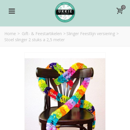
0
Home
>
Gift- & Feestartikelen
>
Slinger Feestlijn versiering
>
Stoel slinger 2 stuks a 2,5 meter