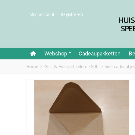
Mijn account
Registreren
HUI
SPE
Webshop
Cadeaupakketten
Be
Home
>
Gift- & Feestartikelen
>
Gift - kleine cadeautjes