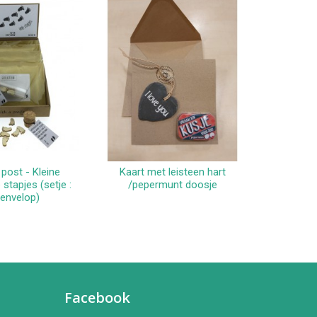
post - Kleine
Kaart met leisteen hart
Kaart m
winkelwagen
In winkelwagen
 stapjes (setje :
/pepermunt doosje
g
envelop)
Facebook