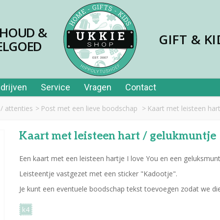
SHOUD &
GIFT & KI
ELGOED
drijven
Service
Vragen
Contact
/ attenties
>
Post met een lieve boodschap
>
Kaart met leisteen har
Kaart met leisteen hart / gelukmuntje
Een kaart met een leisteen hartje I love You en een geluksmun
Leisteentje vastgezet met een sticker "Kadootje".
Je kunt een eventuele boodschap tekst toevoegen zodat we die
k4