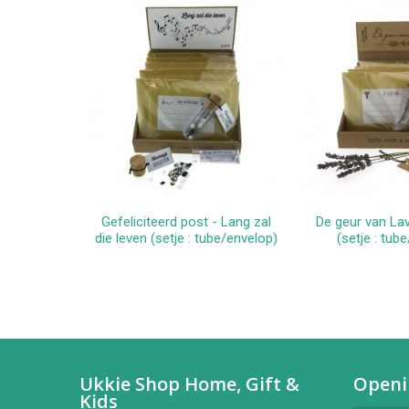
Gefeliciteerd post - Lang zal
De geur van La
In winkelwagen
In win
die leven (setje : tube/envelop)
(setje : tub
Ukkie Shop Home, Gift &
Openi
Kids