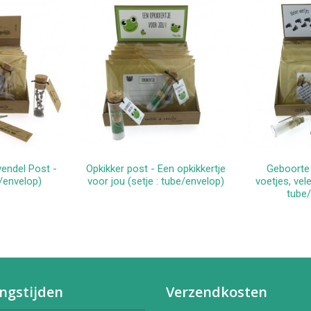
vendel Post -
Opkikker post - Een opkikkertje
Geboorte 
kelwagen
In winkelwagen
In 
e/envelop)
voor jou (setje : tube/envelop)
voetjes, vele
tube/
ngstijden
Verzendkosten