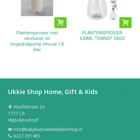
Plantensproeier met
PLANTENSPROEIER
verstuiver en
650ML TRANSP 3ASS
hogedrukpomp inhoud 1,8
liter
Ukkie Shop Home, Gift & Kids
Hoofdstraat 24
1777 CB
Hippolytushoef
info@babykadowinkelukkieshop.nl
0227-591485