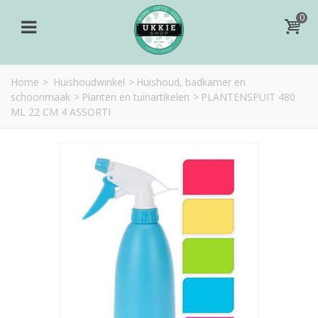
0
Home
>
Huishoudwinkel
>
Huishoud, badkamer en
schoonmaak
>
Planten en tuinartikelen
>
PLANTENSPUIT 480
ML 22 CM 4 ASSORTI