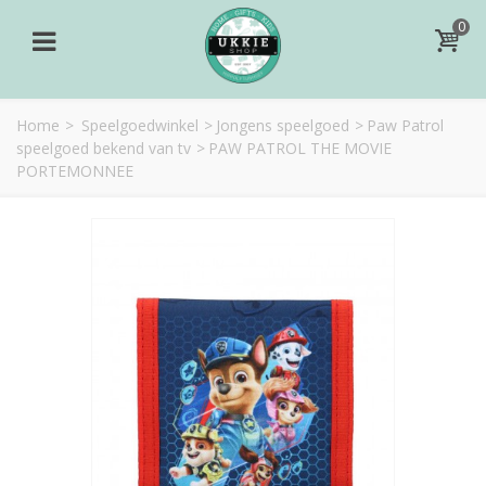
0
Home
>
Speelgoedwinkel
>
Jongens speelgoed
>
Paw Patrol
speelgoed bekend van tv
>
PAW PATROL THE MOVIE
PORTEMONNEE