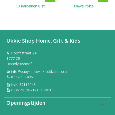
K3 ballonnen 8 st.
Hawai rokje
Ukkie Shop Home, Gift & Kids
Hoofdstraat 24
1777 CB
Hippolytushoef
info@babykadowinkelukkieshop.nl
0227-591485
KvK: 37116048
BTW NL 187121813B01
Openingstijden