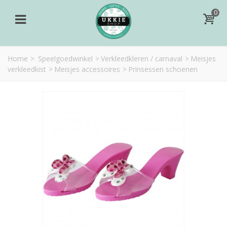
0
Home
>
Speelgoedwinkel
>
Verkleedkleren / carnaval
>
Meisjes
verkleedkist
>
Meisjes accessoires
>
Prinsessen schoenen