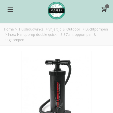
0
Home
>
Huishoudwinkel
>
Vrije tijd & Outdoor
>
Luchtpompen
>
Intex Handpomp double quick IIIS 37cm, oppompen &
leegpompen