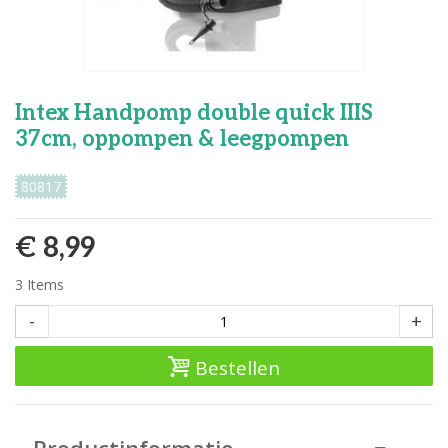
Intex Handpomp double quick IIIS
37cm, oppompen & leegpompen
80817
€ 8,99
3
Items
-
+
Bestellen