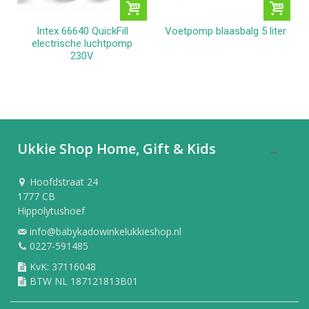
Intex 66640 QuickFill
Voetpomp blaasbalg 5 liter
electrische luchtpomp
230V
Ukkie Shop Home, Gift & Kids
Hoofdstraat 24
1777 CB
Hippolytushoef
info@babykadowinkelukkieshop.nl
0227-591485
KvK: 37116048
BTW NL 187121813B01