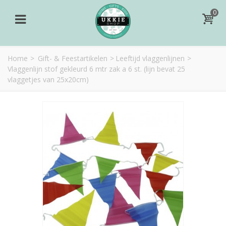
0
Home
>
Gift- & Feestartikelen
>
Leeftijd vlaggenlijnen
>
Vlaggenlijn stof gekleurd 6 mtr zak a 6 st. (lijn bevat 25
vlaggetjes van 25x20cm)