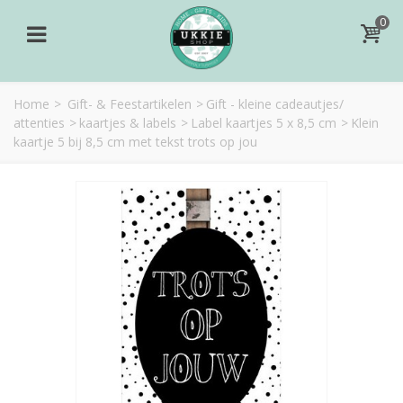
0
Home
>
Gift- & Feestartikelen
>
Gift - kleine cadeautjes/
attenties
>
kaartjes & labels
>
Label kaartjes 5 x 8,5 cm
>
Klein
kaartje 5 bij 8,5 cm met tekst trots op jou