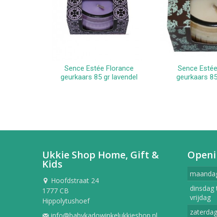
Sence Estée Florance
Sence Estée
In winkelwagen
In win
geurkaars 85 gr lavendel
geurkaars 85 
Ukkie Shop Home, Gift &
Openi
Kids
maanda
Hoofdstraat 24
dinsdag 
1777 CB
vrijdag
Hippolytushoef
zaterda
info@babykadowinkelukkieshop.nl