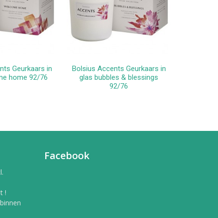
nts Geurkaars in
Bolsius Accents Geurkaars in
GEURSET
winkelwagen
In winkelwagen
me home 92/76
glas bubbles & blessings
92/76
Facebook
l.
 !
 binnen