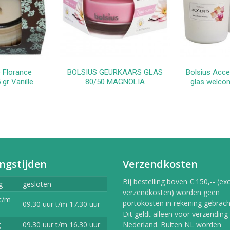
 Florance
BOLSIUS GEURKAARS GLAS
Bolsius Acce
kelwagen
In winkelwagen
In 
gr Vanille
80/50 MAGNOLIA
glas welco
ngstijden
Verzendkosten
Bij bestelling boven € 150,-- (exc
g
gesloten
verzendkosten) worden geen
t/m
portokosten in rekening gebracht
09.30 uur t/m 17.30 uur
Dit geldt alleen voor verzending
g
09.30 uur t/m 16.30 uur
Nederland. Buiten NL worden