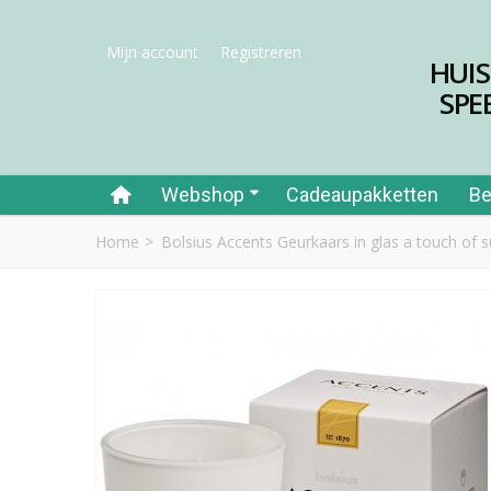
Mijn account
Registreren
HUI
SPE
Webshop
Cadeaupakketten
Be
Home
>
Bolsius Accents Geurkaars in glas a touch of 