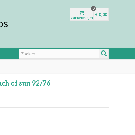
0
€ 0,00
Winkelwagen
DS
uch of sun 92/76