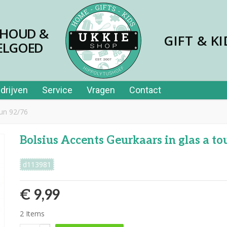
SHOUD &
GIFT & KI
ELGOED
drijven
Service
Vragen
Contact
sun 92/76
Bolsius Accents Geurkaars in glas a to
d113981
€ 9,99
2
Items