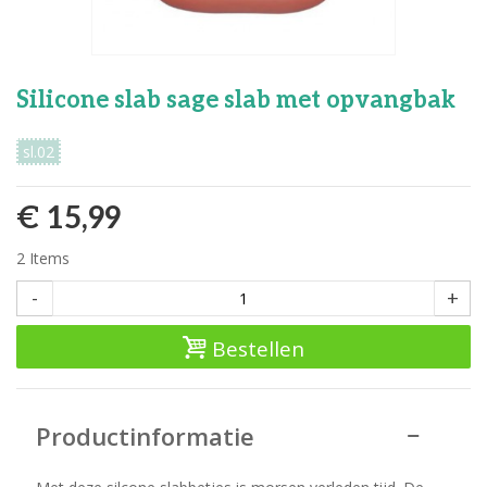
Silicone slab sage slab met opvangbak
sl.02
€ 15,99
2
Items
-
+
Bestellen
Productinformatie