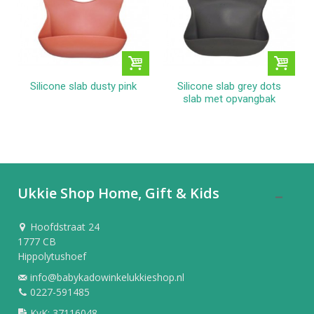
Silicone slab dusty pink
Silicone slab grey dots
slab met opvangbak
Ukkie Shop Home, Gift & Kids
Hoofdstraat 24
1777 CB
Hippolytushoef
info@babykadowinkelukkieshop.nl
0227-591485
KvK: 37116048