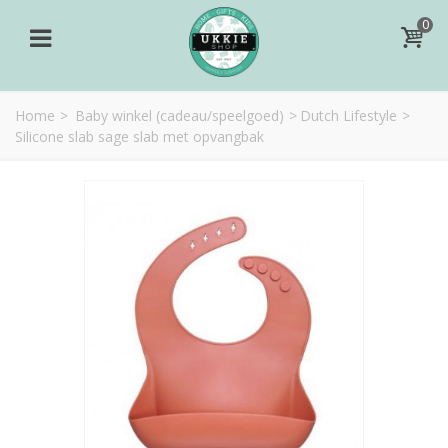
0
Home
>
Baby winkel (cadeau/speelgoed)
>
Dutch Lifestyle
>
Silicone slab sage slab met opvangbak