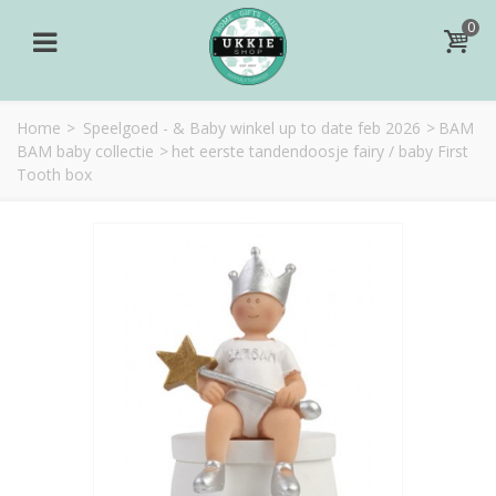
0
Home
>
Speelgoed - & Baby winkel up to date feb 2026
>
BAM
BAM baby collectie
>
het eerste tandendoosje fairy / baby First
Tooth box