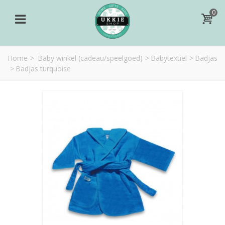
0
Home
>
Baby winkel (cadeau/speelgoed)
>
Babytextiel
>
Badjas
>
Badjas turquoise