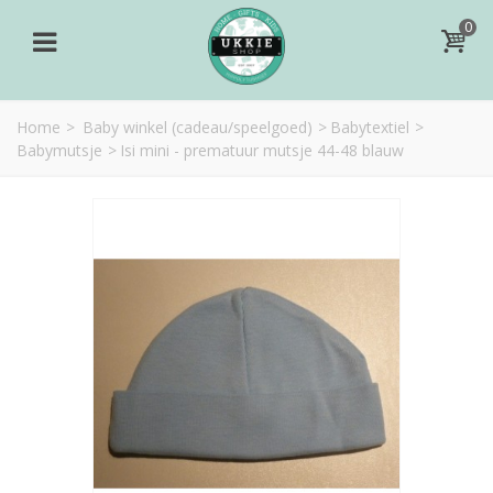
0
Home
>
Baby winkel (cadeau/speelgoed)
>
Babytextiel
>
Babymutsje
>
Isi mini - prematuur mutsje 44-48 blauw