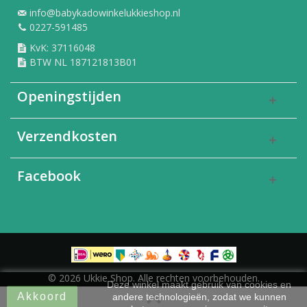
info@babykadowinkelukkieshop.nl
0227-591485
KvK: 37116048
BTW NL 187121813B01
Openingstijden
Verzendkosten
Facebook
© 2026 Ukkie Shop. Alle rechten voorbehouden.
Deze winkel maakt gebruik van cookies en
Akkoord
andere technologieën, zodat we kunnen