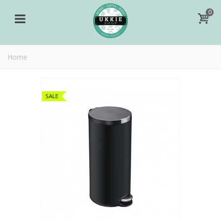
0
Home
SALE