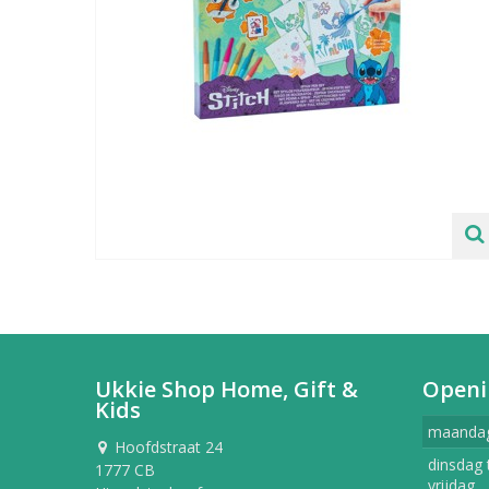
Ukkie Shop Home, Gift &
Openi
Kids
maanda
Hoofdstraat 24
dinsdag 
1777 CB
vrijdag