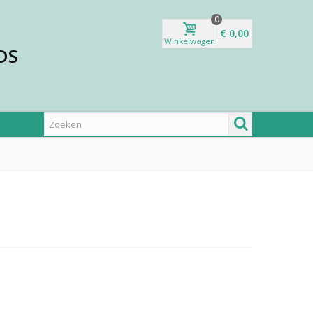
0
€ 0,00
Winkelwagen
DS