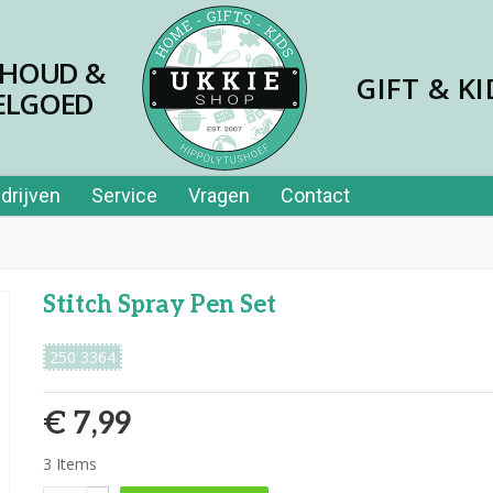
SHOUD &
GIFT & KI
ELGOED
drijven
Service
Vragen
Contact
Stitch Spray Pen Set
250 3364
€ 7,99
3
Items