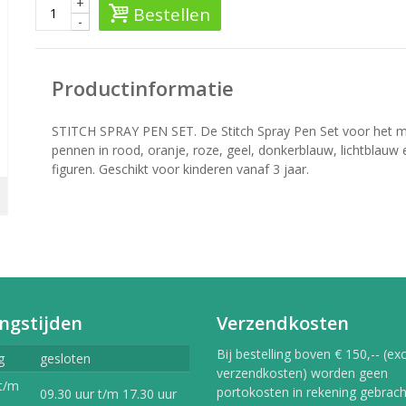
+
Bestellen
-
Productinformatie
STITCH SPRAY PEN SET. De Stitch Spray Pen Set voor het m
pennen in rood, oranje, roze, geel, donkerblauw, lichtblauw 
figuren. Geschikt voor kinderen vanaf 3 jaar.
ngstijden
Verzendkosten
Bij bestelling boven € 150,-- (exc
g
gesloten
verzendkosten) worden geen
t/m
portokosten in rekening gebracht
09.30 uur t/m 17.30 uur