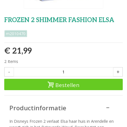
FROZEN 2 SHIMMER FASHION ELSA
m2010470
€ 21,99
2
Items
-
+
Bestellen
Productinformatie
In Disneys Frozen 2 verlaat Elsa haar huis in Arendelle en