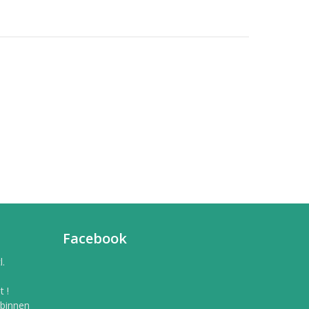
Facebook
l.
 !
 binnen