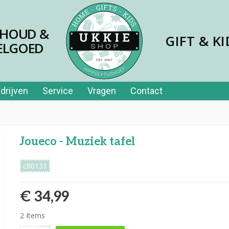
SHOUD &
GIFT & KI
ELGOED
drijven
Service
Vragen
Contact
Joueco - Muziek tafel
c80131
€ 34,99
2
Items