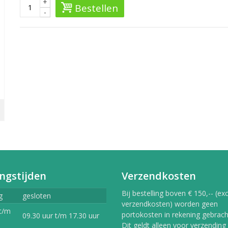
+
Bestellen
-
ngstijden
Verzendkosten
Bij bestelling boven € 150,-- (exc
g
gesloten
verzendkosten) worden geen
t/m
portokosten in rekening gebracht
09.30 uur t/m 17.30 uur
Dit geldt alleen voor verzending