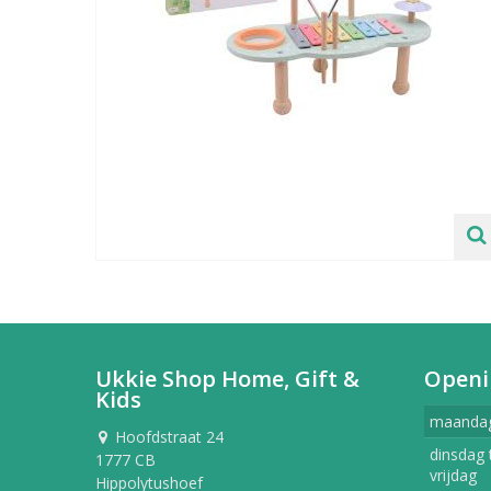
Ukkie Shop Home, Gift &
Openi
Kids
maanda
Hoofdstraat 24
dinsdag 
1777 CB
vrijdag
Hippolytushoef