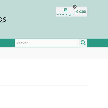
0
€ 0,00
Winkelwagen
DS