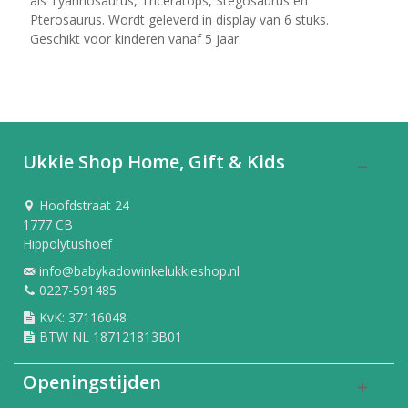
als Tyannosaurus, Triceratops, Stegosaurus en
Pterosaurus. Wordt geleverd in display van 6 stuks.
Geschikt voor kinderen vanaf 5 jaar.
Ukkie Shop Home, Gift & Kids
Hoofdstraat 24
1777 CB
Hippolytushoef
info@babykadowinkelukkieshop.nl
0227-591485
KvK: 37116048
BTW NL 187121813B01
Openingstijden