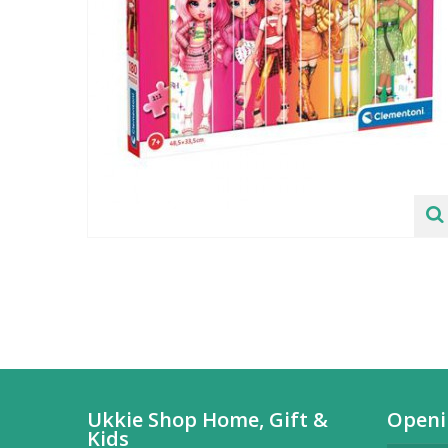
Ukkie Shop Home, Gift &
Openi
Kids