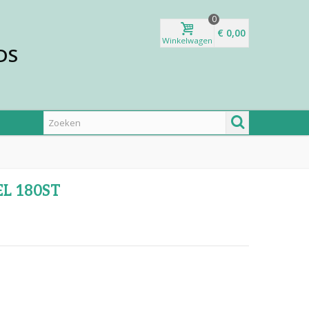
0
€ 0,00
Winkelwagen
DS
L 180ST