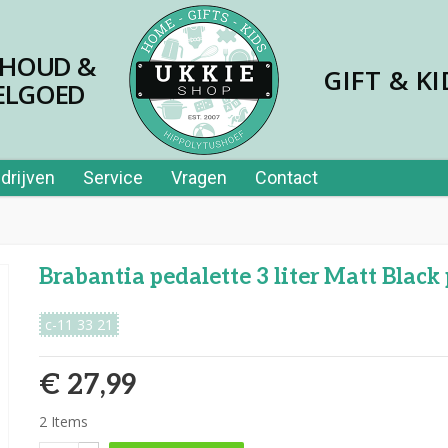
SHOUD &
GIFT & KI
ELGOED
drijven
Service
Vragen
Contact
Brabantia pedalette 3 liter Matt Blac
c-11 33 21
€ 27,99
2
Items