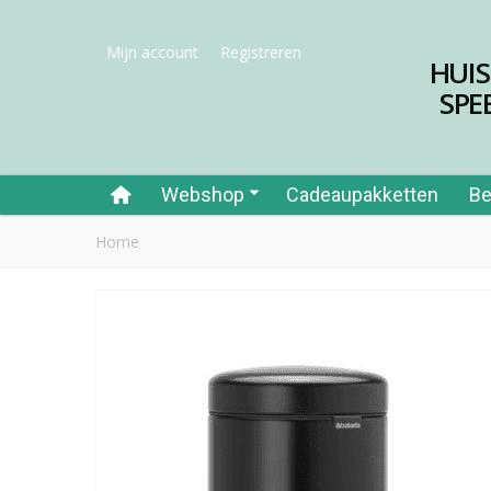
Mijn account
Registreren
HUI
SPE
Webshop
Cadeaupakketten
Be
Home