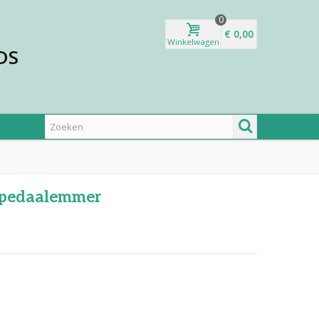
0
€ 0,00
Winkelwagen
DS
k pedaalemmer