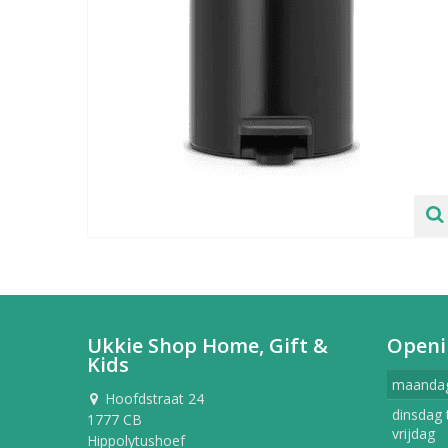
Ukkie Shop Home, Gift &
Openi
Kids
maanda
Hoofdstraat 24
dinsdag 
1777 CB
vrijdag
Hippolytushoef