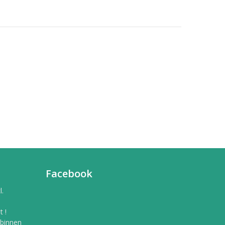
Facebook
l.
 !
 binnen