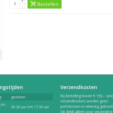
+
Bestellen
-
ngstijden
Verzendkosten
Bij bestelling boven € 150,-- (exc
g
gesloten
verzendkosten) worden geen
t/m
portokosten in rekening gebracht
09.30 uur t/m 17.30 uur
Dit geldt alleen voor verzending