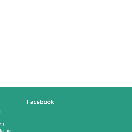
Facebook
l.
 !
 binnen