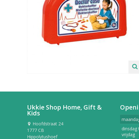
Ukkie Shop Home, Gift &
Openi
Kids
maanda
Hoofdstraat 24
dinsdag 
1777 CB
vrijdag
Hippolytushoef