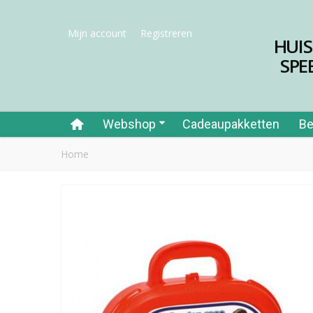
Mijn account
Registreren
HUI
SPE
Webshop
Cadeaupakketten
Be
Home