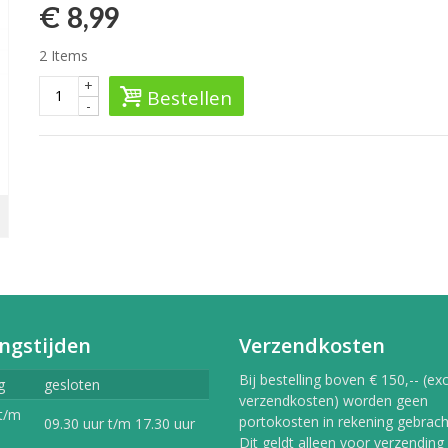
€ 8,99
2
Items
+
Bestellen
-
ngstijden
Verzendkosten
Bij bestelling boven € 150,-- (exc
g
gesloten
verzendkosten) worden geen
t/m
portokosten in rekening gebracht
09.30 uur t/m 17.30 uur
Dit geldt alleen voor verzending